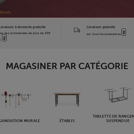
détails
.
Livraison à domicile gratuite
Livraison gratuite
3
Sur les commandes de plus de 499
sur tous les accessoires
2
$
MAGASINER PAR CATÉGORIE
TABLETTE DE RANGE
ANISATION MURALE
ÉTABLIS
SUSPENDUE