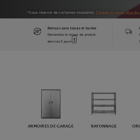
*Sous réserve de certaines modalités.
Cliquez ici pour plus de 
Retours sans tracas et faciles
Demandez le retour de produit
1
dans les 5 jours
ARMOIRES DE GARAGE
RAYONNAGE
ORG