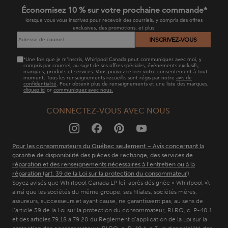
this
Entreprise Whirlpool
Pièces
page
Économisez 10 % sur votre prochaine commande*
Électroménagers
lorsque vous vous inscrivez pour recevoir des courriels, y compris des offres
exclusives, des promotions, et plus!
Enregistrez Votre Produit
Tablette de rangement suspendue
INSCRIVEZ-VOUS
Politique De Retour
Rangement d'outils
*Une fois que je m’inscris, Whirlpool Canada peut communiquer avec moi, y
compris par courriel, au sujet de ses offres spéciales, événements exclusifs,
Contactez-Nous
marques, produits et services. Vous pouvez retirer votre consentement à tout
moment. Tous les renseignements recueillis sont régis par notre
avis de
confidentialité
. Pour obtenir plus de renseignements et une liste des marques,
cliquez ici
or
communiquez avec nous.
FAQs
CONNECTEZ-VOUS AVEC NOUS
Résidents du Québec
Pour les consommateurs du Québec seulement – Avis concernant la
garantie de disponibilité des pièces de rechange, des services de
réparation et des renseignements nécessaires à l’entretien ou à la
réparation (art. 39 de la Loi sur la protection du consommateur)
Soyez avisés que Whirlpool Canada LP (ci-après désignée « Whirlpool »),
ainsi que les sociétés du même groupe, ses filiales, sociétés mères,
assureurs, successeurs et ayant cause, ne garantissent pas, au sens de
l’article 39 de la Loi sur la protection du consommateur, RLRQ, c. P-40.1
et des articles 79.18 à 79.20 du Règlement d’application de la Loi sur la