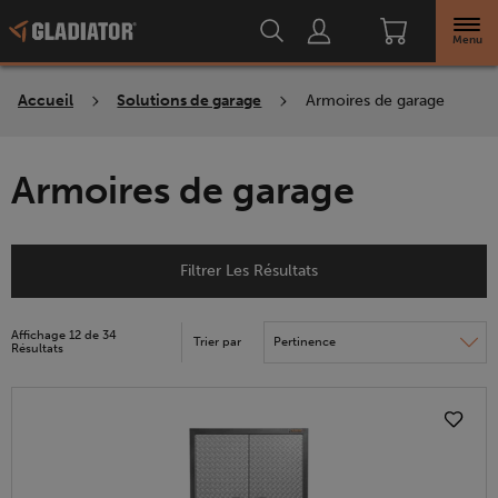
Menu
Accueil
Solutions de garage
Armoires de garage
Armoires de garage
Filtrer Les Résultats
Affichage
12
de
34
Trier par
Content
Changing
Résultats
of
the
the
sort
page
by
has
option
been
the
changed
page
will
refresh
updating
the
content